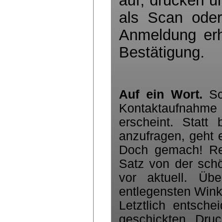
auf, drucken u
als Scan oder
Anmeldung erha
Bestätigung.
Auf ein Wort.
Sch
Kontaktaufnahme
erscheint. Stat
anzufragen, geht e
Doch gemach! Rei
Satz von der sch
vor aktuell. Üb
entlegensten Wink
Letztlich entsch
geschickten Druc