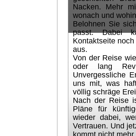
Nacken. Mehr mi
wonach und wohin I
Belohnen Sie sich
passt. Dabei k
Kontaktseite noch 
aus.
Von der Reise wie
oder lang Revu
Unvergessliche E
uns mit, was haf
völlig schräge Ere
Nach der Reise i
Pläne für künft
wieder dabei, we
Vertrauen. Und jet
kommt nicht mehr.