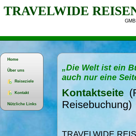
TRAVELWIDE REISE
GMB
Home
„Die Welt ist ein B
Über uns
auch nur eine Seit
Reiseziele
Kontaktseite
(
Kontakt
Reisebuchung)
Nützliche Links
TRAVELWIDE REI