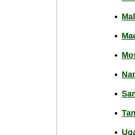
Ma
Ma
Mo
Na
Sa
Tan
Ug