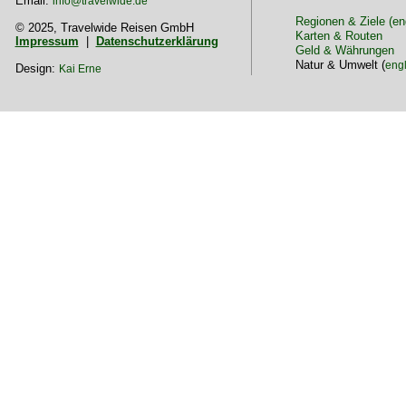
Email:
info@travelwide.de
Regionen & Ziele (en
© 2025, Travelwide Reisen GmbH
Karten & Routen
Impressum
|
Datenschutzerklärung
Geld & Währungen
Natur & Umwelt (
engl
Design:
Kai Erne