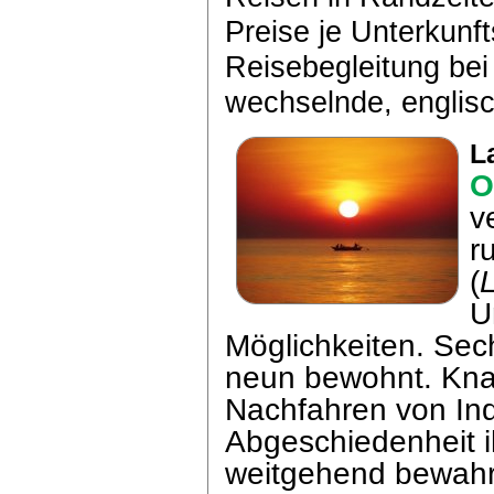
Preise je Unterkunf
Reisebegleitung bei
wechselnde, englisc
L
O
v
r
(
U
Möglichkeiten. Sec
neun bewohnt. Kna
Nachfahren von Ind
Abgeschiedenheit 
weitgehend bewahrt