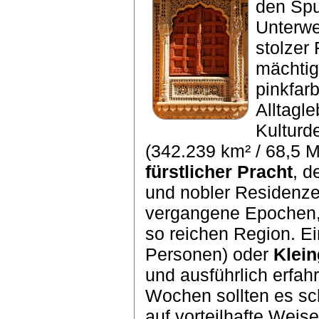
den Spu
Unterwe
stolzer
mächtig
pinkfar
Alltagl
Kulturd
(342.239 km² / 68,5 
fürstlicher Pracht
, d
und nobler Residenze
vergangene Epochen, 
so reichen Region. Ei
Personen) oder
Klei
und ausführlich erfah
Wochen sollten es sc
auf vorteilhafte Wei