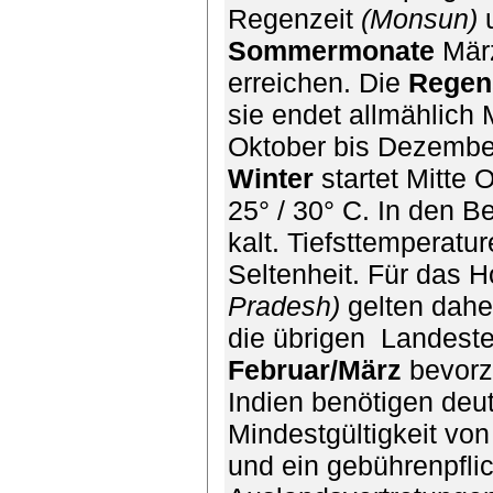
Regenzeit
(Monsun)
u
Sommermonate
März
erreichen. Die
Regen
sie endet allmählich 
Oktober bis Dezembe
Winter
startet Mitte 
25° / 30° C. In den B
kalt. Tiefsttemperatu
Seltenheit. Für das 
Pradesh)
gelten dahe
die übrigen
Landeste
Februar/März
bevorz
Indien benötigen deu
Mindestgültigkeit vo
und ein gebührenpfli