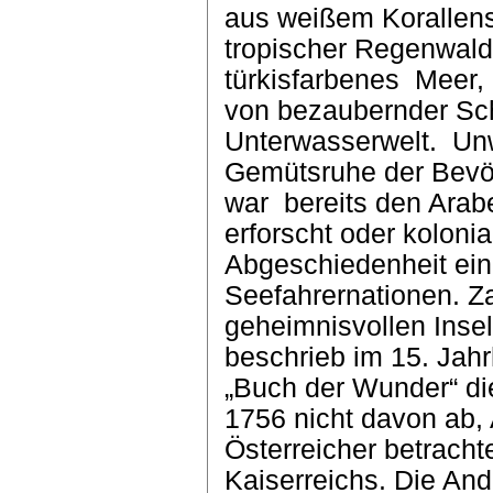
aus weißem Korallens
tropischer Regenwald
türkisfarbenes
Meer,
von bezaubernder Sch
Unterwasserwelt.
Unw
Gemütsruhe der Bevöl
war
bereits den Arabe
erforscht oder kolonia
Abgeschiedenheit ein
Seefahrernationen. Z
geheimnisvollen Inse
beschrieb im 15. Jahr
„Buch der Wunder“ di
1756 nicht davon ab,
Österreicher betracht
Kaiserreichs. Die An