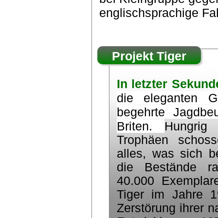
englischsprachige Fah
Projekt Tiger
In letzter Sekund
die eleganten G
begehrte Jagdbeu
Briten
.
Hungrig
Trophäen schoss
alles, was sich 
die Bestände r
40.000 Exemplar
Tiger im Jahre 
Zerstörung ihrer 