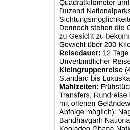
Quadratkilometer umf
Duzend Nationalparks
Sichtungsmöglichkeit
Dennoch stehen die C
zu Gesicht zu bekomm
Gewicht über 200 Kil
Reisedauer:
12 Tage 
Unverbindlicher Reis
Kleingruppenreise
(4
Standard bis Luxuska
Mahlzeiten:
Frühstück
Transfers, Rundreise
mit offenen Gelände
Abfolge möglich): Na
Bandhavgarh National
Keoladeo Ghana Nati