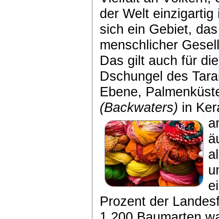
der Welt einzigartig
sich ein Gebiet, da
menschlicher Gesells
Das gilt auch für d
Dschungel des Tara
Ebene, Palmenküste
(Backwaters)
in Ker
a
ä
a
u
e
Prozent der Landes
1.200 Baumarten wac