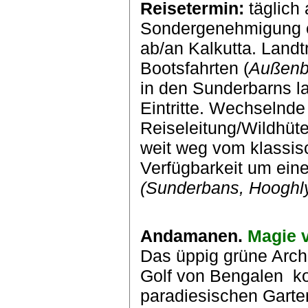
Reisetermin:
täglich
Sondergenehmigung er
ab/an Kalkutta. Landt
Bootsfahrten (
Außenb
in den Sunderbarns la
Eintritte. Wechselnde
Reiseleitung/Wildhüte
weit weg vom klassisc
Verfügbarkeit um ein
(Sunderbans, Hooghly
Andamanen.
Magie v
Das üppig grüne Arch
Golf von Bengalen
k
paradiesischen Garte