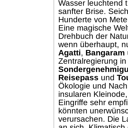
Wasser leuchtend t
sanfter Brise. Seic
Hunderte von Metern
Eine magische Welt
Drehbuch der Natur.
wenn überhaupt, n
Agatti
,
Bangaram
Zentralregierung in
Sondergenehmig
Reisepass
und
To
Ökologie und Nachha
insularen Kleinode,
Eingriffe sehr empf
könnten unerwünsch
verursachen. Die L
an sich. Klimatisc