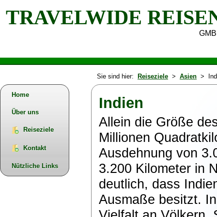
TRAVELWIDE REISE
GMB
Sie sind hier:
Reiseziele
>
Asien
> Ind
Home
Indien
Über uns
Allein die Größe de
Reiseziele
Millionen Quadratki
Kontakt
Ausdehnung von 3.0
3.200 Kilometer in 
Nützliche Links
deutlich, dass Indi
Ausmaße besitzt. In
Vielfalt an Völkern,