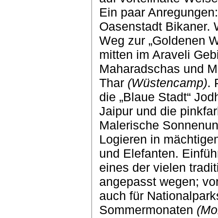
Ein paar Anregungen:
Oasenstadt Bikaner.
Weg zur „Goldenen Wü
mitten im Araveli Geb
Maharadschas und Mo
Thar
(Wüstencamp)
.
die „Blaue Stadt“ Jod
Jaipur und die pinkf
Malerische Sonnenun
Logieren in mächtigen
und Elefanten. Einfü
eines der vielen trad
angepasst wegen; vorb
auch für Nationalpar
Sommermonaten
(Mo