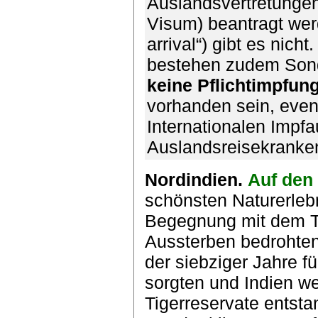
Auslandsvertretungen
Visum) beantragt werd
arrival“) gibt es nich
bestehen zudem Sonde
keine Pflichtimpfun
vorhanden sein, even
Internationalen Impf
Auslandsreisekranke
Nordindien.
Auf den 
schönsten Naturerlebn
Begegnung mit dem T
Aussterben bedrohten
der siebziger Jahre fü
sorgten und Indien w
Tigerreservate entsta