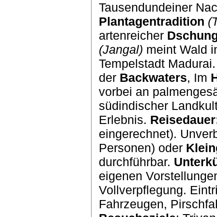
Tausendundeiner Nac
Plantagentradition
(
artenreicher
Dschung
(Jangal)
meint Wald i
Tempelstadt Madurai
der
Backwaters
, Im
vorbei an palmengesä
südindischer Landkult
Erlebnis.
Reisedauer
eingerechnet). Unverb
Personen) oder
Klei
durchführbar.
Unterkü
eigenen Vorstellunge
Vollverpflegung. Eintr
Fahrzeugen, Pirschfa