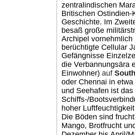
zentralindischen Mar
Britischen Ostindie
Geschichte. Im Zweite
besaß große militärst
Archipel vornehmlich 
berüchtigte Cellular Ja
Gefängnisse Einzelze
die Verbannungsära e
Einwohner)
auf
South
oder Chennai in etw
und Seehafen ist das 
Schiffs-/Bootsverbin
hoher Luftfeuchtigke
Die Böden sind fruch
Mango, Brotfrucht un
Dezember bis April/M