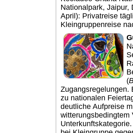
Nationalpark, Jaipur, 
April): Privatreise tä
Kleingruppenreise n
G
N
S
R
B
(
B
Zugangsregelungen. 
zu nationalen Feierta
deutliche Aufpreise m
witterungsbedingtem 
Unterkunftskategorie.
bei Kleingruppe gegen