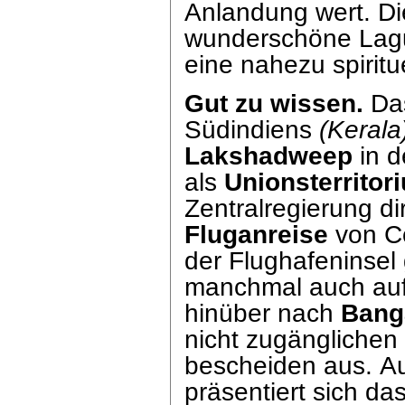
Anlandung wert. Die
wunderschöne Lag
eine nahezu spirit
Gut zu wissen.
Das
Südindiens
(Kerala
Lakshadweep
in d
als
Unionsterritor
Zentralregierung dir
Fluganreise
von Co
der Flughafeninsel
manchmal auch auf
hinüber nach
Bang
nicht zugänglichen
bescheiden aus. A
präsentiert sich da