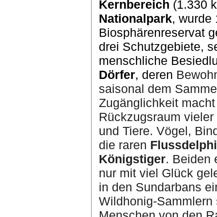
Kernbereich
(1.330 k
Nationalpark
,
wurde 
Biosphärenreservat g
drei Schutzgebiete, s
menschliche Besiedlu
Dörfer
, deren
Bewohn
saisonal dem Sammeln
Zugänglichkeit mach
Rückzugsraum vieler 
und Tiere. Vögel, Bi
die raren
Flussdelph
Königstiger
. Beiden
nur mit viel Glück ge
in den Sundarbans eine
Wildhonig-Sammlern s
Menschen von den Ra