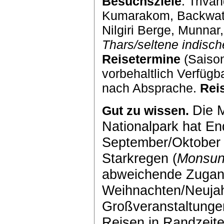
Besuchsziele
: Triva
Kumarakom, Backwater
Nilgiri Berge, Munnar
Thars/seltene indisch
Reisetermine
(Saison
vorbehaltlich Verfügba
nach Absprache.
Reis
Die M
Gut zu wissen.
Nationalpark hat En
September/Oktober 
Starkregen (
Monsu
abweichende Zugang
Weihnachten/Neujahr
Großveranstaltungen
Reisen in Randzeite