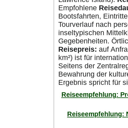
Empfohlene
Reiseda
Bootsfahrten, Eintrit
Tourverlauf nach pers
inseltypischen Mittel
Gegebenheiten. Örtlic
Reisepreis:
auf Anfra
km²) ist für internati
Seitens der Zentralre
Bewahrung der kulture
Ergebnis spricht für s
Reiseempfehlung: Pro
Reiseempfehlung: N