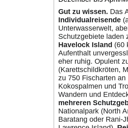
Gut zu wissen.
Das Ar
Individualreisende
(a
Unterwasserwelt, abe
Schutzgebiete laden
Havelock Island
(60 
Aufenthalt unvergess
eher ruhig. Opulent 
(Karettschildkröten,
zu 750 Fischarten an e
Kokospalmen und Trop
Wandern und Entdeck
mehreren Schutzgeb
Nationalpark (North 
Baratang oder Rani-J
Lawrence Island).
Rei