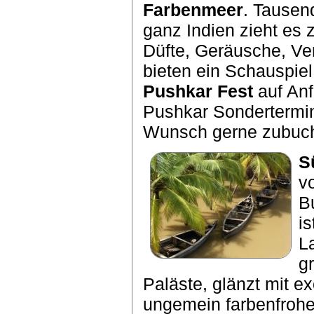
Farbenmeer
. Tausen
ganz Indien zieht es
Düfte, Geräusche, Ve
bieten ein Schauspie
Pushkar Fest
auf Anf
Pushkar Sondertermin
Wunsch gerne zubuch
S
v
B
is
L
g
Paläste, glänzt mit 
ungemein farbenfrohe