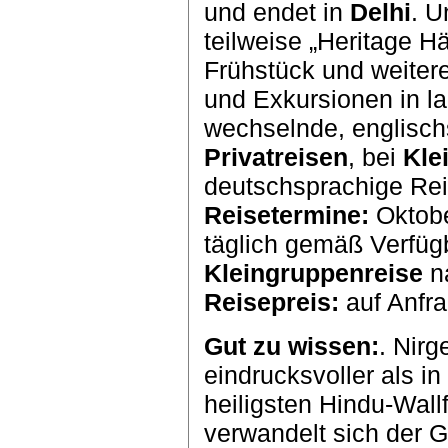
und endet in
Delhi
. U
teilweise „Heritage 
Frühstück und weitere
und Exkursionen in l
wechselnde, englisch
Privatreisen
, bei
Kle
deutschsprachige Rei
Reisetermine:
Oktobe
täglich gemäß Verfügb
Kleingruppenreise
n
Reisepreis:
auf Anfra
Gut zu wissen:
. Nir
eindrucksvoller als i
heiligsten Hindu-Wallf
verwandelt sich der G