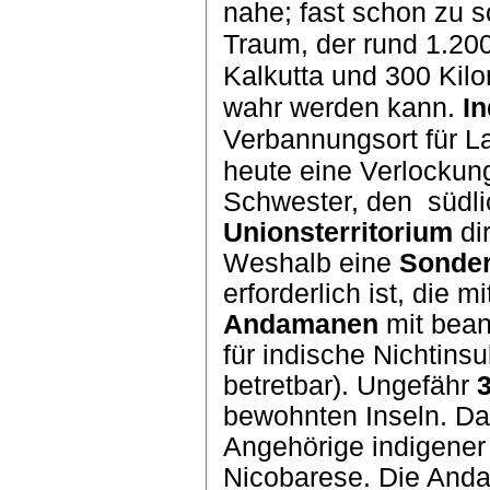
nahe; fast schon zu 
Traum, der rund 1.200
Kalkutta und 300 Kil
wahr werden kann.
I
Verbannungsort für La
heute eine
Verlockung
Schwester, den
südl
Unionsterritorium
dir
Weshalb eine
Sonder
erforderlich ist, die
Andamanen
mit bean
für indische Nichtins
betretbar). Ungefähr
bewohnten Inseln. Da
Angehörige indigene
Nicobarese. Die Anda