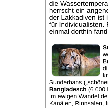
die Wassertemperat
herrscht ein ange
der Lakkadiven ist
für Individualisten
einmal dorthin fa
S
w
B
d
k
Sunderbans („schöne
Bangladesch
(6.000 
Im ewigen Wandel der
Kanälen, Rinnsalen, 