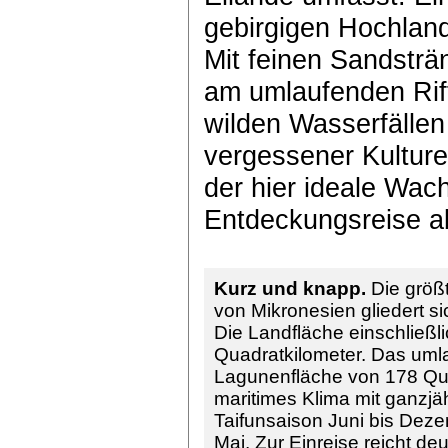
gebirgigen Hochland
Mit feinen Sandsträ
am umlaufenden Ri
wilden Wasserfällen
vergessener Kultur
der hier ideale Wac
Entdeckungsreise a
Kurz und knapp.
Die größt
von Mikronesien gliedert s
Die Landfläche einschließl
Quadratkilometer. Das umla
Lagunenfläche von 178 Qua
maritimes Klima mit ganzjäh
Taifunsaison Juni bis Deze
Mai. Zur Einreise reicht de