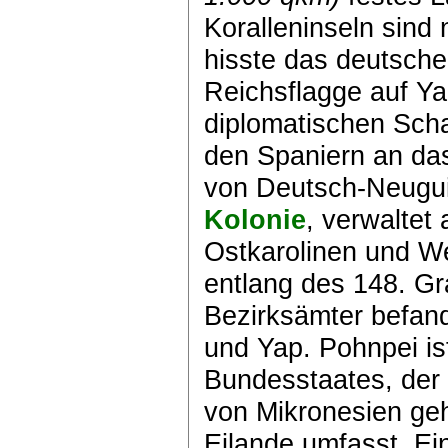
Koralleninseln sin
hisste das deutsche 
Reichsflagge auf Ya
diplomatischen Sch
den Spaniern an das
von Deutsch-Neugui
Kolonie
, verwaltet
Ostkarolinen und We
entlang des 148. Gr
Bezirksämter befand
und Yap. Pohnpei is
Bundesstaates, der 
von Mikronesien geh
Eilande umfasst. Ein