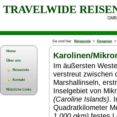
TRAVELWIDE REISE
GMB
Sie sind hier:
Reiseziele
>
Ozeanien
> 
Home
Karolinen/Mikro
Über uns
Im äußersten Westen
Reiseziele
verstreut zwischen 
Kontakt
Marshallinseln, erst
Inselgebiet von Mik
Nützliche Links
(Caroline Islands)
. 
Quadratkilometer Me
1.000 qkm)
festes L