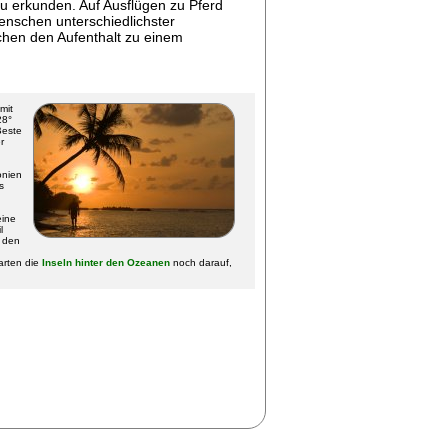
zu erkunden. Auf Ausflügen zu Pferd
nschen unterschiedlichster
achen den Aufenthalt zu einem
mit
28°
Beste
r
onien
s
eine
l
f den
arten die
Inseln hinter den Ozeanen
noch darauf,