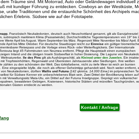
s dem Träume sind. Mit Motorrad, Auto oder Geländewagen individuell 
uß mit kundiger Führung zu entdecken. Cowboys an der Westküste, Me
ise, uralte Traditionen und die erstaunliche Schönheit des Archipels m
lichen Erlebnis. Südsee wie auf der Fototapete.
knapp.
Französisch Neukaledonien, deutsch auch Neuschottland genannt, gilt als Ganzjahresziel 
, subtropisch maritimem Klima (Passatwinde). Durchschnittliche Tagestemperaturen von 19° bis 
ere Werte April bis August. Warm September bis März. Regenzeit Mitte November bis März/ April. 
nde April bis Mitte Oktober. Für deutsche Staatbürger reicht zur
Einreise
ein gültiger biometrische
nenlesbarer Reisepass und die Vorlage eines Rück- oder Weiterflugtickets. Der Internationale
Tontouta liegt 45 Fahrminuten von Noumea entfernt. Pflegt die Hauptstadt einen europäischen
, zeigen Inland und die übrigen Inseln Südseeflair in hoher Dosierung. Die Lagune von Neukaled
 Weltnaturerbe.
Ile des Pins
gilt als Aushängeschild, als
Kleinod unter den Juwelen
. Ein intakte
mit Tropfsteinhöhlen, Regenwald und Überresten Jahrtausende alter Siedlungen. Ihre weißen
e zählen zu den schönsten der Welt. Das türkisfarbene, nicht zu tiefe Meer ist reich an bunten
Eine eingespielte Idylle, die noch als offener Geheimtipp gehandelt wird. Noch weiter entfernt, 
 von Neukaledonien, dürften
Wallis und Futuna
(142 qkm/ca. 14.000 Einw.)
im polynesischen Tei
selbst für Südsee Kenner ein unbeschriebenes Blatt sein. Zwei Drittel der Bevölkerung leben au
ln mit Verwaltungssitz Mata-Utu, ein Drittel auf der Futuna Inselgruppe. Geprägt von vulkanischer
ospalmen, bewaldeten Gebirgen, Kraterseen, historische Stätten und reizvollen Tauchgründen, w
ationalen Gästen entdeckt zu werden.
fang