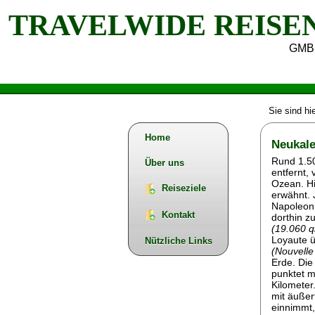
TRAVELWIDE REISE
GMB
Sie sind hi
Home
Neukale
Rund 1.50
Über uns
entfernt, 
Ozean. Hi
Reiseziele
erwähnt. 
Napoleon 
Kontakt
dorthin z
(19.060 q
Loyaute ü
Nützliche Links
(Nouvelle
Erde. Die
punktet m
Kilometer
mit äußer
einnimmt,