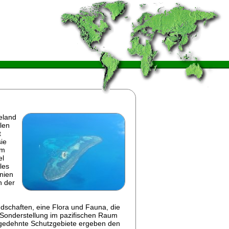
eland
llen
t
sie
um
el
les
onien
n der
dschaften, eine Flora und Fauna, die
Sonderstellung im pazifischen Raum
sgedehnte Schutzgebiete ergeben den