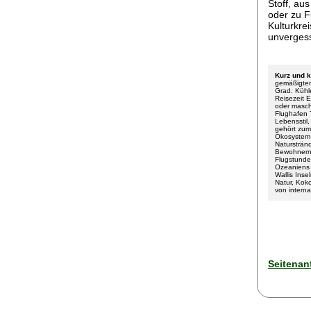
Stoff, au
oder zu F
Kulturkre
unvergess
Kurz und 
gemäßigtem
Grad. Kühl
Reisezeit E
oder maschi
Flughafen 
Lebensstil
gehört zum
Ökosystem 
Naturstränd
Bewohnern. 
Flugstunde
Ozeaniens 
Wallis Inse
Natur, Kok
von intern
Seitenan