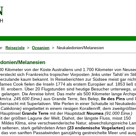
N
H
er:
Reiseziele
>
Ozeanien
> Neukaledonien/Melanesien
donien/Melanesien
0 Kilometer von der Küste Australiens und 1.700 Kilometer von Neuse
versteckt sich Frankreichs tropischer Vorposten ‚links unter Tahiti’ im Sti
erzulande kaum bekannt. In Reiseberichten zur Südsee meist gar nich
James Cook fielen die Inseln 1774 als erstem Europäer auf. 1853 ließ 
III. erobern. Über 20 Flugstunden sind heutige Besucher unterwegs, 
u gelangen. Die Anreise lohnt. Das mehr als 500 Kilometer lange Archip
km/ca. 245.600 Einw.)
aus Grande Terre, Iles Belep,
Ile des Pins
und I
berrascht mit Superlativen. Wie Perlen in einer Schatulle ist Neukaled
 Calédonie)
eingebettet in einem riesigen Korallenriff, dem zweitgrößte
 Hauptinsel
Grande Terre
mit der Hauptstadt
Noumea
(91.000 Einw.)
it der größten Lagune der Welt, Diahot, der längste Fluss, misst 150
. Mildes Klima, eine verschwenderische Natur, abwechslungsreiche Lan
t seltenen, stark gefährdeten Arten
(23 endemische Vogelarten)
eine 
 das von sanften Passatwinden ganzjährig gestreichelte Meer und au