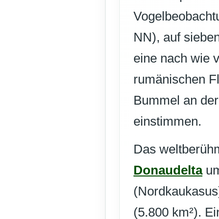
Vogelbeobachtu
NN), auf siebe
eine nach wie 
rumänischen Flu
Bummel an der
einstimmen.
Das weltberühm
Donaudelta
um
(Nordkaukasus)
(5.800 km²). Ei