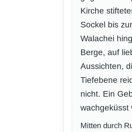
Kirche stifte
Sockel bis zu
Walachei hing
Berge, auf lie
Aussichten, d
Tiefebene rei
nicht. Ein Ge
wachgeküsst w
Mitten durch R