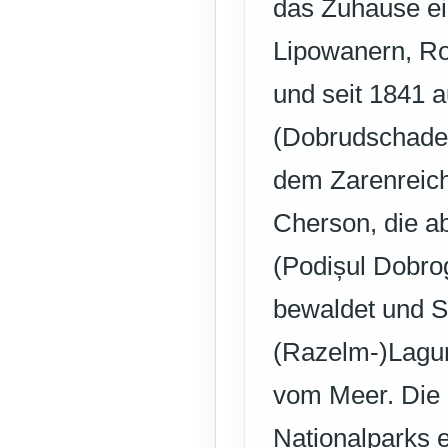
das Zuhause e
Lipowanern, Ro
und seit 1841 
(Dobrudschadeu
dem Zarenreic
Cherson, die a
(Podișul Dobrog
bewaldet und S
(Razelm-)Lagu
vom Meer. Die 
Nationalparks 