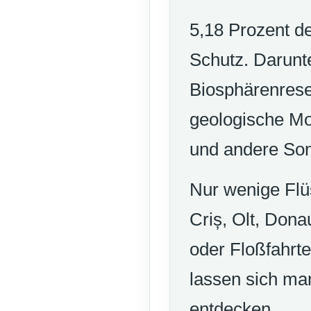
5,18 Prozent d
Schutz. Darunte
Biosphärenrese
geologische Mo
und andere Son
Nur wenige Flü
Criș, Olt, Don
oder Floßfahrt
lassen sich ma
entdecken.