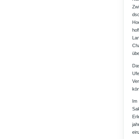
Zwi
dsc
Hoc
hof
Lan
Cha
üb
Das
Ufe
Ver
kön
Im
Sak
Erl
jah
ein