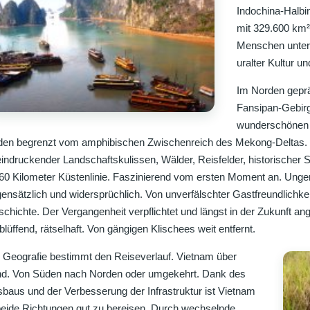
Indochina-Halbi
mit 329.600 km²
Menschen unters
uralter Kultur u
Im Norden geprä
Fansipan-Gebir
wunderschönen 
en begrenzt vom amphibischen Zwischenreich des Mekong-Deltas. V
indruckender Landschaftskulissen, Wälder, Reisfelder, historischer 
60 Kilometer Küstenlinie. Faszinierend vom ersten Moment an. Ung
ensätzlich und widersprüchlich. Von unverfälschter Gastfreundlichke
chichte. Der Vergangenheit verpflichtet und längst in der Zukunft 
blüffend, rätselhaft. Von gängigen Klischees weit entfernt.
 Geografie bestimmt den Reiseverlauf. Vietnam über
d. Von Süden nach Norden oder umgekehrt. Dank des
baus und der Verbesserung der Infrastruktur ist Vietnam
beide Richtungen gut zu bereisen. Durch wechselnde