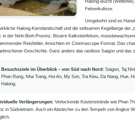
Halong-Bucht (Welterbe).
Felsenkulisse.
Umgekehrt sind es Hanois
irkliche Halong-Karstlandschaft und die seltsamen Kegelberge der
 in der Ninh-Binh-Provinz. Bizarre Kalksteinfelsen, moosbewachsen
immernder Reisfelder. Ansichten im Cinemascope-Format. Das cha
ebrochener Geschichte. Ganz anders das rastlose Saigon und das 
Besuchsziele im Überblick – von Süd nach Nord:
Saigon, Taj Nin
Phan Rang, Nha Trang, Hoi An, My Son, Tra Kieu, Da Nang, Hue, Ha
Halong.
ividuelle Verlängerungen:
Verlockende Küstenstrände wie Phan Thie
c in Südvietnam. Auch ein Abstecher zu den Tempeln von Angkor Wa
lich.