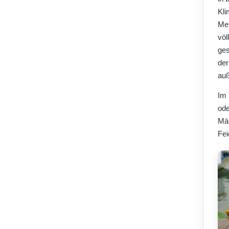
Kli
Met
völ
ges
der
auß
Im 
ode
Mär
Fei