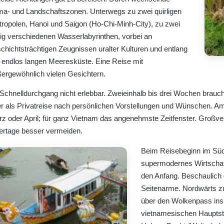
ma- und Landschaftszonen. Unterwegs zu zwei quirligen
ropolen, Hanoi und Saigon (Ho-Chi-Minh-City), zu zwei
lig verschiedenen Wasserlabyrinthen, vorbei an
chichtsträchtigen Zeugnissen uralter Kulturen und entlang
 endlos langen Meeresküste. Eine Reise mit
ergewöhnlich vielen Gesichtern.
Schnelldurchgang nicht erlebbar. Zweieinhalb bis drei Wochen brauch
r als Privatreise nach persönlichen Vorstellungen und Wünschen.
z oder April; für ganz Vietnam das angenehmste Zeitfenster. Großve
ertage besser vermeiden.
Beim Reisebeginn im Sü
supermodernes Wirtscha
den Anfang. Beschaulich d
Seitenarme. Nordwärts zu
über den Wolkenpass ins 
vietnamesischen Hauptst