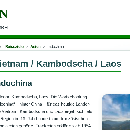
N
MBH
er:
Reiseziele
>
Asien
> Indochina
ietnam / Kambodscha / Laos
ndochina
tnam, Kambodscha, Laos. Die Wortschöpfung
dochina“ – hinter China – für das heutige Länder-
o Vietnam, Kambodscha und Laos ergab sich, als
 Region im 19. Jahrhundert zum französischen
onialreich gehörte. Frankreich erklärte sich 1954