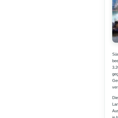
Süd
bee
3.2
geg
Ges
ver
Die
Lan
Aus
in 