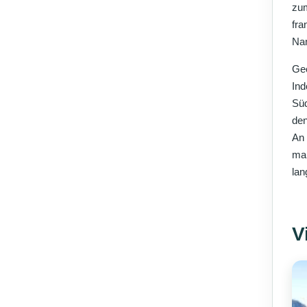
zum
fra
Nam
Geo
Ind
Süd
den
An 
mal
lan
V