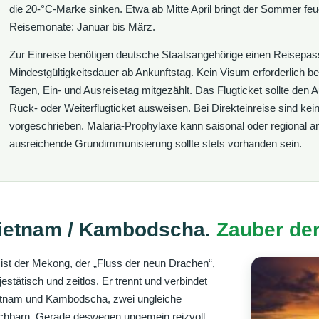
die 20-°C-Marke sinken. Etwa ab Mitte April bringt der Sommer fe
Reisemonate: Januar bis März.
Zur Einreise benötigen deutsche Staatsangehörige einen Reisepa
Mindestgültigkeitsdauer ab Ankunftstag. Kein Visum erforderlich be
Tagen, Ein- und Ausreisetag mitgezählt. Das Flugticket sollte den 
Rück- oder Weiterflugticket ausweisen. Bei Direkteinreise sind kei
vorgeschrieben. Malaria-Prophylaxe kann saisonal oder regional a
ausreichende Grundimmunisierung sollte stets vorhanden sein.
ietnam / Kambodscha.
Zauber de
ist der Mekong, der „Fluss der neun Drachen“,
estätisch und zeitlos. Er trennt und verbindet
tnam und Kambodscha, zwei ungleiche
hbarn. Gerade deswegen ungemein reizvoll.