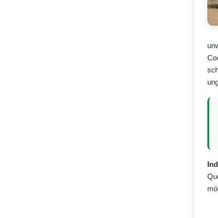
unw
Coc
sch
ung
Ind
Quo
mög