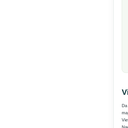
V
Da 
maj
Vie
Nac