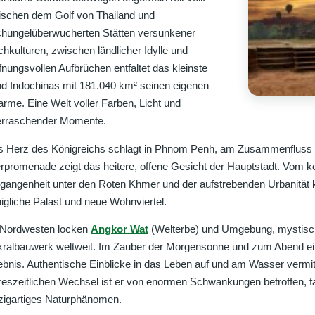
schen dem Golf von Thailand und
hungelüberwucherten Stätten versunkener
hkulturen, zwischen ländlicher Idylle und
fnungsvollen Aufbrüchen entfaltet das kleinste
d Indochinas mit 181.040 km² seinen eigenen
rme. Eine Welt voller Farben, Licht und
erraschender Momente.
 Herz des Königreichs schlägt in Phnom Penh, am Zusammenfluss 
rpromenade zeigt das heitere, offene Gesicht der Hauptstadt. Vom k
gangenheit unter den Roten Khmer und der aufstrebenden Urbanität
igliche Palast und neue Wohnviertel.
 Nordwesten locken
Angkor Wat
(Welterbe) und Umgebung, mystisc
ralbauwerk weltweit. Im Zauber der Morgensonne und zum Abend ei
ebnis. Authentische Einblicke in das Leben auf und am Wasser vermit
reszeitlichen Wechsel ist er von enormen Schwankungen betroffen, fa
zigartiges Naturphänomen.