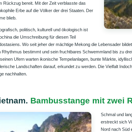
 Rückzug bereit. Mit der Zeit verblasste das
nkophile Erbe auf die Völker der drei Staaten. Der
e blieb.
grafisch, politisch, kulturell und ökologisch ist
ochina die Umschreibung für diesen Teil
ostasiens. Wo seit jeher der mächtige Mekong die Lebensader bilde
 Rhythmus bestimmt und sein fruchtbares Schwemmland bis zu drei 
seinen Ufern warten ikonische Tempelanlagen, bunte Märkte, idyllisch
erische Landschaften darauf, erkundet zu werden. Die Vielfalt Indoch
ge nachhalten.
ietnam.
Bambusstange mit zwei R
Schmal und lang
erstreckt sich 
Nord nach Süd e