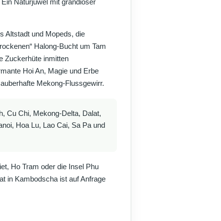
 Ein Naturjuwel mit grandioser
 Altstadt und Mopeds, die
 „trockenen“ Halong-Bucht um Tam
e Zuckerhüte inmitten
rmante Hoi An, Magie und Erbe
zauberhafte Mekong-Flussgewirr.
h, Cu Chi, Mekong-Delta, Dalat,
noi, Hoa Lu, Lao Cai, Sa Pa und
t, Ho Tram oder die Insel Phu
t in Kambodscha ist auf Anfrage