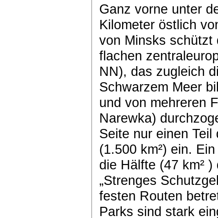
Ganz vorne unter d
Kilometer östlich v
von Minsks schützt 
flachen zentraleur
NN), das zugleich 
Schwarzem Meer bild
und von mehreren F
Narewka) durchzogen
Seite nur einen Tei
(1.500 km²) ein. Ein
die Hälfte (47 km² )
„Strenges Schutzgeb
festen Routen betret
Parks sind stark e