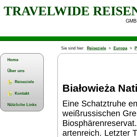
TRAVELWIDE REISE
GMB
Sie sind hier:
Reiseziele
>
Europa
>
P
Home
Über uns
Reiseziele
Białowieża Nat
Kontakt
Eine Schatztruhe en
Nützliche Links
weißrussischen Gre
Biosphärenreservat.
artenreich. Letzter 